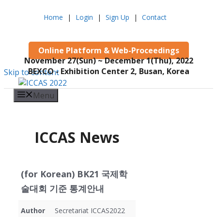
Home
|
Login
|
Sign Up
|
Contact
Online Platform & Web-Proceedings
November 27(Sun) ~ December 1(Thu), 2022
BEXCO - Exhibition Center 2, Busan, Korea
Skip to content
Menu
ICCAS News
(for Korean) BK21 국제학
술대회 기준 통계안내
Author
Secretariat ICCAS2022